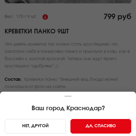
799 руб
Вес:
170 г
9 шт.
КРЕВЕТКИ ПАНКО 9ШТ
Эти девять креветок так хотели стать хрустящими, что
закатали себя в панировку панко и прыгнули в кляр, как в
бассейн с золотой краской. Теперь они ждут твоего
хрустящего "одобрямс" ;)
Состав:
Креветки панко *Внешний вид блюда может
отличаться от фото на сайте.
За покупку вам будет начислено
23
баллов
Ваш город
Краснодар
?
Карта доставки
НЕТ, ДРУГОЙ
ДА, СПАСИБО
Главная
Закуски
Креветки панко 9шт