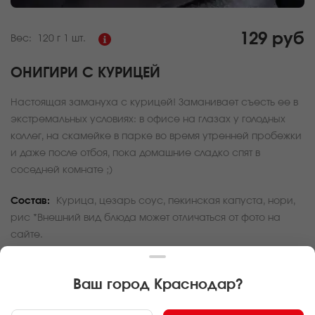
129 руб
Вес:
120 г
1 шт.
ОНИГИРИ С КУРИЦЕЙ
Настоящая замануха с курицей! Заманивает съесть ее в
экстремальных условиях: в офисе на глазах у голодных
коллег, на скамейке в парке во время утренней пробежки
и даже после отбоя, пока домашние сладко спят в
соседней комнате ;)
Состав:
Курица, цезарь соус, пекинская капуста, нори,
рис *Внешний вид блюда может отличаться от фото на
сайте.
За покупку вам будет начислено
3
баллов
Ваш город
Краснодар
?
Карта доставки