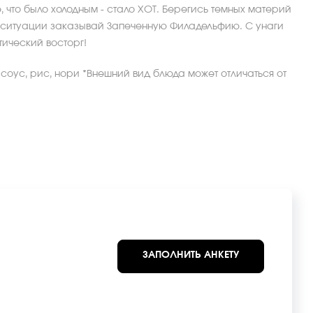
, что было холодным - стало ХОТ. Берегись темных материй
ой ситуации заказывай Запеченную Филадельфию. С унаги
ический восторг!
и соус, рис, нори *Внешний вид блюда может отличаться от
ЗАПОЛНИТЬ АНКЕТУ