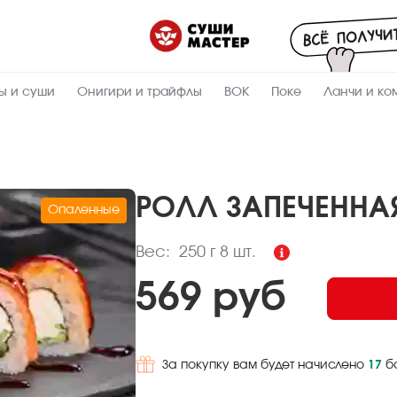
Пищевая
ценность
:
250
Вес, г
ы и суши
Онигири и трайфлы
ВОК
Поке
Ланчи и ко
8.8
Жиры, г
7.5
Белки, г
25
Углеводы,
г
РОЛЛ ЗАПЕЧЕНН
Опаленные
211.2
Ккал
Вес:
250 г
8 шт.
569 руб
За покупку вам будет начислено
17
б