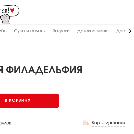
Мас
-
зак
и
дос
суш
ролл
мбо
Супы и салаты
Закуски
Детское меню
Десерт
сето
WO
в
Кра
АЯ ФИЛАДЕЛЬФИЯ
Опаленные
В КОРЗИНУ
Карта доставки
аллов