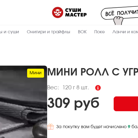
Пищевая
ценность
:
120
Вес, г
ы и суши
Онигири и трайфлы
ВОК
Поке
Ланчи и ко
4.6
Жиры, г
6.4
Белки, г
42.1
Углеводы,
г
МИНИ РОЛЛ С УГ
Мини
238.5
Ккал
Вес:
120 г
8 шт.
309 руб
За покупку вам будет начислено
9
ба