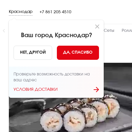
Краснодар
+7 861 205 4510
Новинки
👍 Народный
👨‍🍳 От шефа
Сеты
Ролл
Ваш город
Краснодар
?
НАЗАД
НЕТ, ДРУГОЙ
ДА, СПАСИБО
Проверьте возможность доставки на
ваш адрес
УСЛОВИЯ ДОСТАВКИ