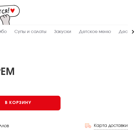
Мас
-
зак
и
дос
суш
ролл
мбо
Супы и салаты
Закуски
Детское меню
Десерт
сето
WO
в
Кра
РЕМ
Мини
В КОРЗИНУ
Карта доставки
ллов