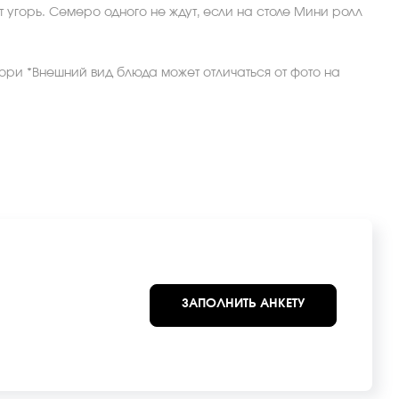
ест угорь. Семеро одного не ждут, если на столе Мини ролл
 нори *Внешний вид блюда может отличаться от фото на
ЗАПОЛНИТЬ АНКЕТУ