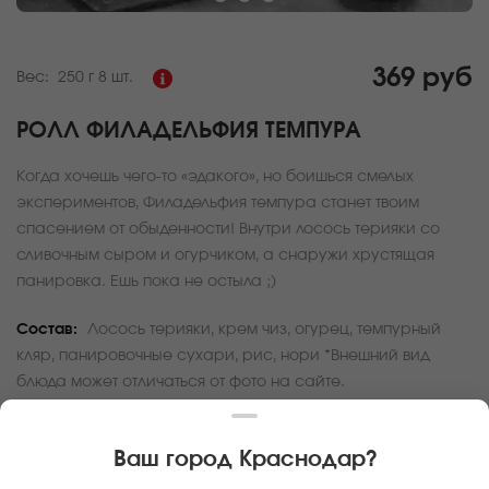
369 руб
Вес:
250 г
8 шт.
РОЛЛ ФИЛАДЕЛЬФИЯ ТЕМПУРА
Когда хочешь чего-то «эдакого», но боишься смелых
экспериментов, Филадельфия темпура станет твоим
спасением от обыденности! Внутри лосось терияки со
сливочным сыром и огурчиком, а снаружи хрустящая
панировка. Ешь пока не остыла ;)
Состав:
Лосось терияки, крем чиз, огурец, темпурный
кляр, панировочные сухари, рис, нори *Внешний вид
блюда может отличаться от фото на сайте.
За покупку вам будет начислено
11
баллов
Ваш город
Краснодар
?
Карта доставки