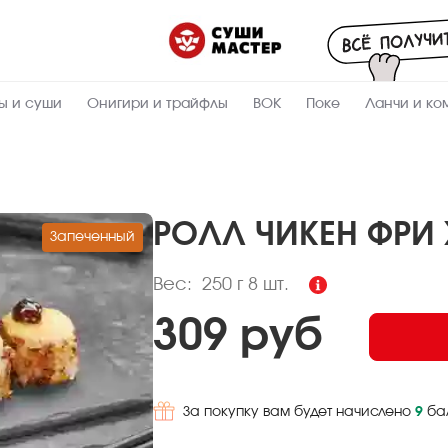
Пищевая
ценность
:
250
Вес, г
ы и суши
Онигири и трайфлы
ВОК
Поке
Ланчи и ко
10.3
Жиры, г
6.4
Белки, г
32.6
Углеводы,
г
РОЛЛ ЧИКЕН ФРИ
Запеченный
245
Ккал
Вес:
250 г
8 шт.
309 руб
За покупку вам будет начислено
9
ба