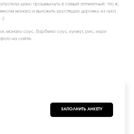
е упустила шанс прошмыгнуть в самый аппетитный. Что ж,
амесом монако и выложить хрустящую дорожку из лука
;)
ри, монако соус, барбекю соус, кунжут, рис, нори
 фото на сайте.
ЗАПОЛНИТЬ АНКЕТУ