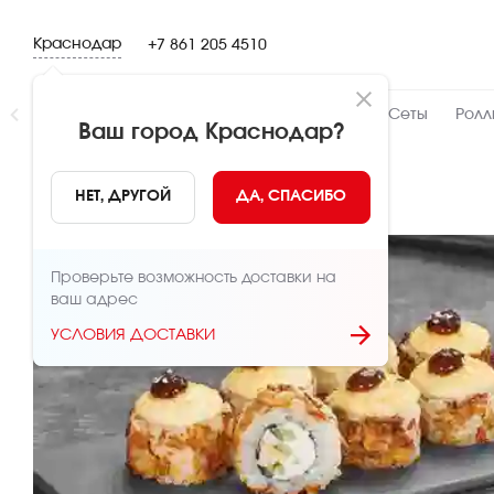
Краснодар
+7 861 205 4510
Новинки
👍 Народный
👨‍🍳 От шефа
Сеты
Ролл
Ваш город
Краснодар
?
НАЗАД
НЕТ, ДРУГОЙ
ДА, СПАСИБО
Проверьте возможность доставки на
ваш адрес
УСЛОВИЯ ДОСТАВКИ