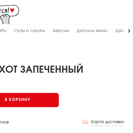
Мас
-
зак
и
дос
суш
ролл
мбо
Супы и салаты
Закуски
Детское меню
Десерт
сето
WO
в
Кра
 ХОТ ЗАПЕЧЕННЫЙ
Запеченный
В КОРЗИНУ
Карта доставки
ллов