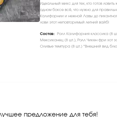
Идеальный микс для тех, кто готов ловит
одном боксе всё, что нужно для правил
Калифорнии и нежной Лавы до пикантног
лови этот неповторимый летний вайб!
Состав:
Ролл Калифорния классика (8 шт.)
Мексиканец (8 шт.), Ролл Чикен фри хот за
Оливье темпура (8 шт.) *Внешний вид блю
 лучшее предложение для тебя!