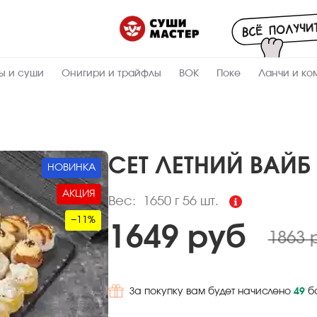
Пищевая
ценность
:
1650
Вес, г
ы и суши
Онигири и трайфлы
ВОК
Поке
Ланчи и ко
7
Жиры, г
6
Белки, г
32.7
Углеводы,
г
СЕТ ЛЕТНИЙ ВАЙБ
НОВИНКА
218
Ккал
АКЦИЯ
Вес:
1650 г
56 шт.
−11%
1649 руб
1863 
За покупку вам будет начислено
49
б