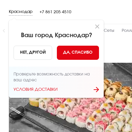
Краснодар
+7 861 205 4510
Новинки
👍 Народный
👨‍🍳 От шефа
Сеты
Ролл
Ваш город
Краснодар
?
НАЗАД
НЕТ, ДРУГОЙ
ДА, СПАСИБО
Проверьте возможность доставки на
ваш адрес
УСЛОВИЯ ДОСТАВКИ