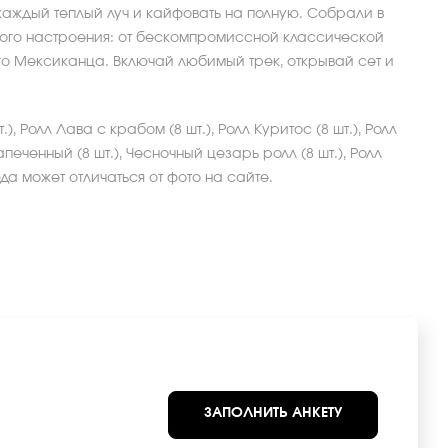
ь каждый теплый луч и кайфовать на полную. Собрали в
ьного настроения: от бескомпромиссной классической
о Мексиканца. Включай любимый трек, открывай сет и
, Ролл Лава с крабом (8 шт.), Ролл Куритос (8 шт.), Ролл
печенный (8 шт.), Чесночный цезарь ролл (8 шт.), Ролл
да может отличаться от фото на сайте.
ЗАПОЛНИТЬ АНКЕТУ