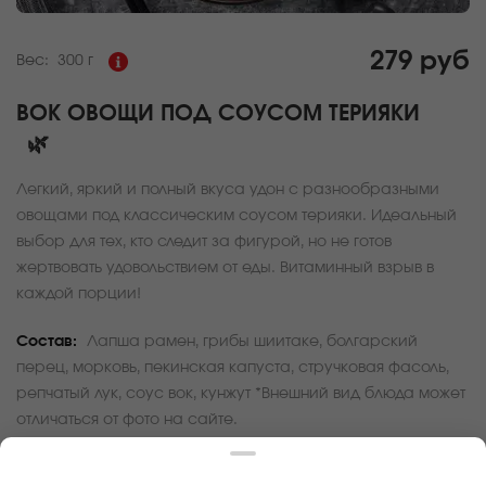
279 руб
Вес:
300 г
ВОК ОВОЩИ ПОД СОУСОМ ТЕРИЯКИ
🌿
Легкий, яркий и полный вкуса удон с разнообразными
овощами под классическим соусом терияки. Идеальный
выбор для тех, кто следит за фигурой, но не готов
жертвовать удовольствием от еды. Витаминный взрыв в
каждой порции!
Состав:
Лапша рамен, грибы шиитаке, болгарский
перец, морковь, пекинская капуста, стручковая фасоль,
репчатый лук, соус вок, кунжут *Внешний вид блюда может
отличаться от фото на сайте.
За покупку вам будет начислено
8
баллов