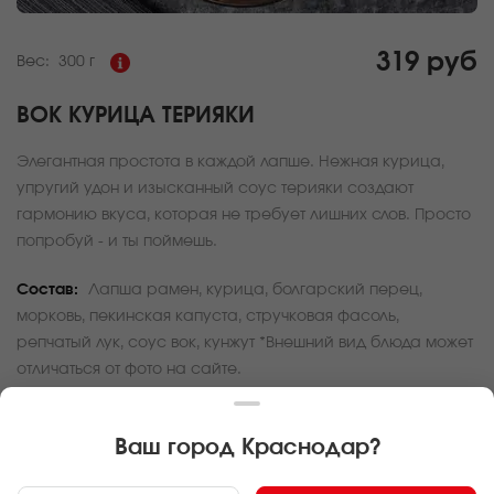
319 руб
Вес:
300 г
ВОК КУРИЦА ТЕРИЯКИ
Элегантная простота в каждой лапше. Нежная курица,
упругий удон и изысканный соус терияки создают
гармонию вкуса, которая не требует лишних слов. Просто
попробуй - и ты поймешь.
Состав:
Лапша рамен, курица, болгарский перец,
морковь, пекинская капуста, стручковая фасоль,
репчатый лук, соус вок, кунжут *Внешний вид блюда может
отличаться от фото на сайте.
За покупку вам будет начислено
9
баллов
Ваш город
Краснодар
?
Карта доставки