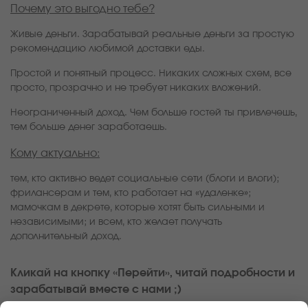
Почему это выгодно тебе?
Живые деньги. Зарабатывай реальные деньги за простую
рекомендацию любимой доставки еды.
Простой и понятный процесс. Никаких сложных схем, все
просто, прозрачно и не требует никаких вложений.
Неограниченный доход. Чем больше гостей ты привлечешь,
тем больше денег заработаешь.
Кому актуально:
тем, кто активно ведет социальные сети (блоги и влоги);
фрилансерам и тем, кто работает на «удаленке»;
мамочкам в декрете, которые хотят быть сильными и
независимыми; и всем, кто желает получать
дополнительный доход.
Кликай на кнопку «Перейти», читай подробности и
зарабатывай вместе с нами ;)