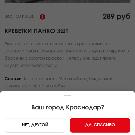
289 руб
Вес:
50 г
3 шт.
КРЕВЕТКИ ПАНКО 3ШТ
Эти три креветки так хотели стать хрустящими, что
закатали себя в панировку панко и прыгнули в кляр, как в
бассейн с золотой краской. Теперь они ждут твоего
хрустящего "одобрямс" ;)
Состав:
Креветки панко *Внешний вид блюда может
отличаться от фото на сайте.
За покупку вам будет начислено
8
баллов
Ваш город
Краснодар
?
Карта доставки
НЕТ, ДРУГОЙ
ДА, СПАСИБО
Главная
Закуски
Креветки панко 3шт