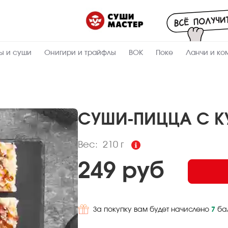
Пищевая
ценность
:
210
Вес, г
ы и суши
Онигири и трайфлы
ВОК
Поке
Ланчи и ко
8
Жиры, г
8.8
Белки, г
32
Углеводы,
г
СУШИ-ПИЦЦА С К
240
Ккал
Вес:
210 г
249 руб
За покупку вам будет начислено
7
ба