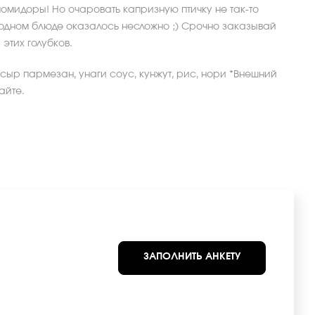
омидоры! Но очаровать капризную птичку не так-то
в одном блюде оказалось несложно ;) Срочно заказывай
этих голубков.
сыр пармезан, унаги соус, кунжут, рис, нори *Внешний
айте.
ЗАПОЛНИТЬ АНКЕТУ