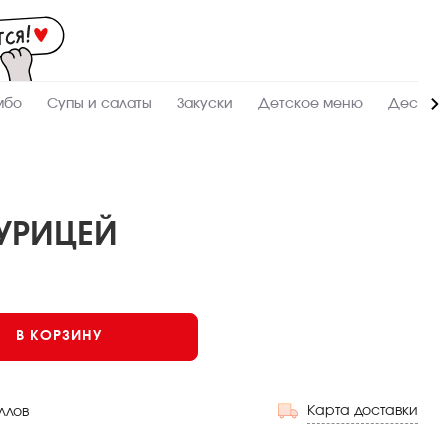
Мас
-
зак
и
дос
суш
ролл
мбо
Супы и салаты
Закуски
Детское меню
Десерт
сето
WO
в
Кра
УРИЦЕЙ
В КОРЗИНУ
Карта доставки
ллов