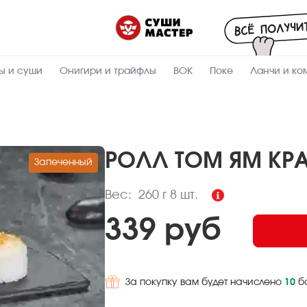
Пищевая
ценность
:
260
Вес, г
ы и суши
Онигири и трайфлы
ВОК
Поке
Ланчи и ко
13
Жиры, г
5.7
Белки, г
31.5
Углеводы,
г
РОЛЛ ТОМ ЯМ КР
Запеченный
263.6
Ккал
Вес:
260 г
8 шт.
339 руб
За покупку вам будет начислено
10
б