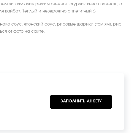
рем чиз включил режим «нежно», огурчик внес свежесть, а
я вайба». Теплый и невероятно аппетитный :)
онако соус, японский соус, рисовые шарики (том ям), рис,
ся от фото на сайте.
ЗАПОЛНИТЬ АНКЕТУ