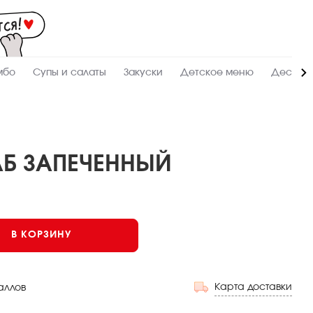
Мас
-
зак
и
дос
суш
ролл
мбо
Супы и салаты
Закуски
Детское меню
Десерт
сето
WO
в
Кра
АБ ЗАПЕЧЕННЫЙ
Запеченный
В КОРЗИНУ
Карта доставки
аллов