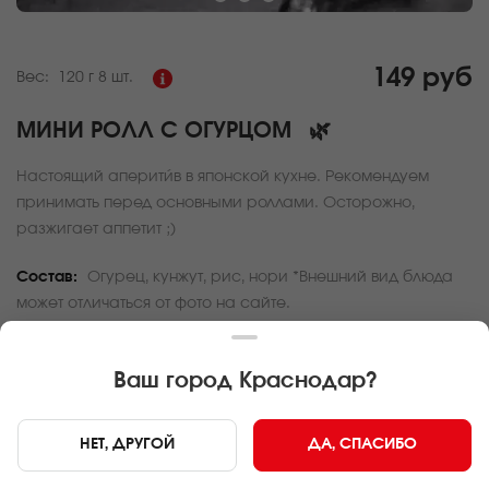
149 руб
Вес:
120 г
8 шт.
МИНИ РОЛЛ С ОГУРЦОМ
🌿
Настоящий аперити́в в японской кухне. Рекомендуем
принимать перед основными роллами. Осторожно,
разжигает аппетит ;)
Состав:
Огурец, кунжут, рис, нори *Внешний вид блюда
может отличаться от фото на сайте.
За покупку вам будет начислено
4
баллов
Ваш город
Краснодар
?
Карта доставки
НЕТ, ДРУГОЙ
ДА, СПАСИБО
Главная
Роллы и суши
Мини ролл с огурцом