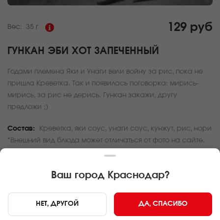
129 руб
Вес:
35 г
ГУНКАН ЭБИ ХОТ ЗАПЕЧЕННЫЙ
Годами племена Яки и Унаги вели войну за рис, пока не
пришла Креветка. Так и появилась поговорка: мирись-
мирись, за рис не дерись. Гункан закажи, другу
предложи ;)
Состав:
Креветка, яки соус, унаги соус, кунжут, рис, нори
*Внешний вид блюда может отличаться от фото на сайте.
За покупку вам будет начислено
3
баллов
Ваш город
Краснодар
?
Карта доставки
НЕТ, ДРУГОЙ
ДА, СПАСИБО
Главная
Роллы и суши
Гункан Эби ХОТ запеченный