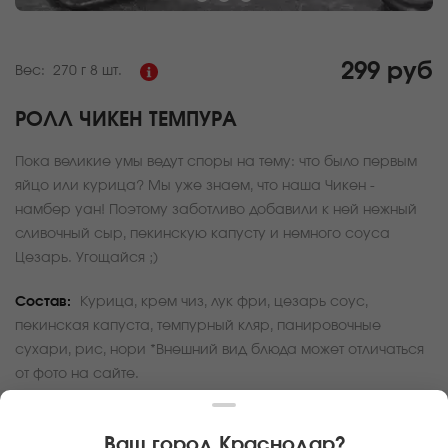
299 руб
Вес:
270 г
8 шт.
РОЛЛ ЧИКЕН ТЕМПУРА
Пока великие умы ведут споры на тему: что было первым
яйцо или курица? Мы уже знаем, что наша Чикен -
намбер уан! Поэтому заботливо добавили к ней нежный
сливочный сыр, пекинскую капусту и немного соуса
Цезарь. Угощайся ;)
Состав:
Курица, крем чиз, лук фри, цезарь соус,
пекинская капуста, темпурный кляр, панировочные
сухари, рис, нори *Внешний вид блюда может отличаться
от фото на сайте.
За покупку вам будет начислено
8
баллов
Ваш город
Краснодар
?