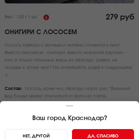
279 руб
Вес:
120 г
1 шт.
ОНИГИРИ С ЛОСОСЕМ
Лосось завязал с мучным и активно готовится к лету!
Вместо пирожков - онигири, вместо жареной картохи -
рис и только полезные жиры из авокадо. Девиз: не
похудел к этому лету? Не отчаивайся, худей к следующему
;)
Состав:
Лосось, крем чиз, авокадо, нори, рис *Внешний
вид блюда может отличаться от фото на сайте.
За покупку вам будет начислено
8
баллов
Ваш город
Краснодар
?
Карта доставки
НЕТ, ДРУГОЙ
ДА, СПАСИБО