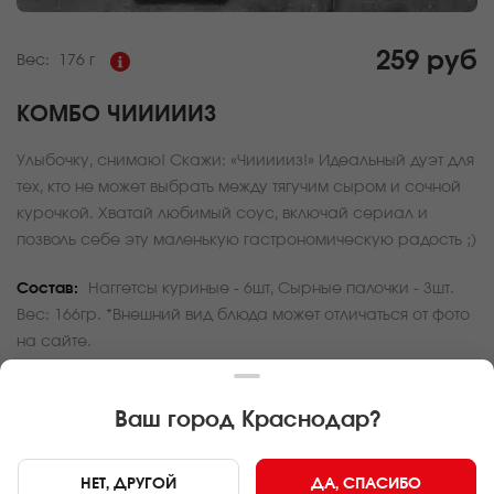
259 руб
Вес:
176 г
КОМБО ЧИИИИИЗ
Улыбочку, снимаю! Скажи: «Чиииииз!» Идеальный дуэт для
тех, кто не может выбрать между тягучим сыром и сочной
курочкой. Хватай любимый соус, включай сериал и
позволь себе эту маленькую гастрономическую радость ;)
Состав:
Наггетсы куриные - 6шт, Сырные палочки - 3шт.
Вес: 166гр. *Внешний вид блюда может отличаться от фото
на сайте.
За покупку вам будет начислено
7
баллов
Ваш город
Краснодар
?
Карта доставки
НЕТ, ДРУГОЙ
ДА, СПАСИБО