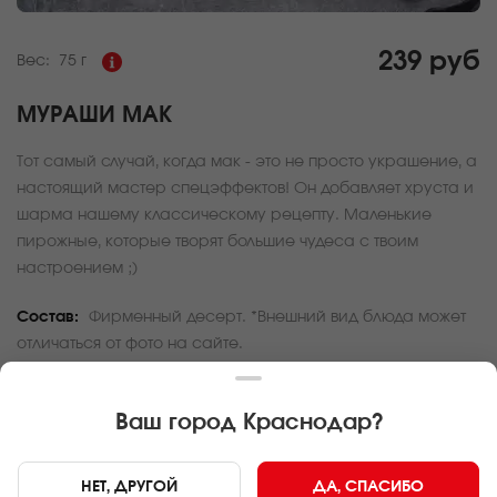
239 руб
Вес:
75 г
МУРАШИ МАК
Тот самый случай, когда мак - это не просто украшение, а
настоящий мастер спецэффектов! Он добавляет хруста и
шарма нашему классическому рецепту. Маленькие
пирожные, которые творят большие чудеса с твоим
настроением ;)
Состав:
Фирменный десерт. *Внешний вид блюда может
отличаться от фото на сайте.
За покупку вам будет начислено
7
баллов
Ваш город
Краснодар
?
Карта доставки
НЕТ, ДРУГОЙ
ДА, СПАСИБО